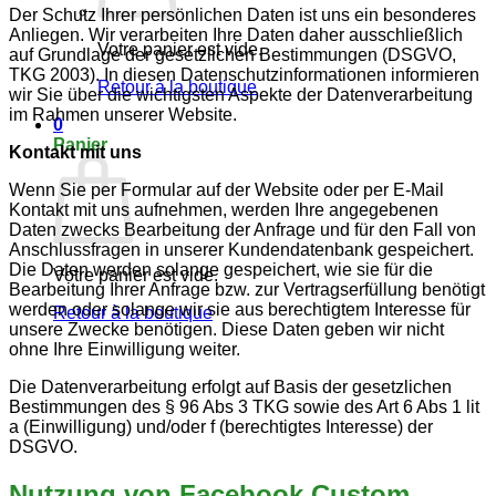
Der Schutz Ihrer persönlichen Daten ist uns ein besonderes
Anliegen. Wir verarbeiten Ihre Daten daher ausschließlich
Votre panier est vide.
auf Grundlage der gesetzlichen Bestimmungen (DSGVO,
TKG 2003). In diesen Datenschutzinformationen informieren
Retour à la boutique
wir Sie über die wichtigsten Aspekte der Datenverarbeitung
im Rahmen unserer Website.
0
Panier
Kontakt mit uns
Wenn Sie per Formular auf der Website oder per E-Mail
Kontakt mit uns aufnehmen, werden Ihre angegebenen
Daten zwecks Bearbeitung der Anfrage und für den Fall von
Anschlussfragen in unserer Kundendatenbank gespeichert.
Die Daten werden solange gespeichert, wie sie für die
Votre panier est vide.
Bearbeitung Ihrer Anfrage bzw. zur Vertragserfüllung benötigt
werden oder solange wir sie aus berechtigtem Interesse für
Retour à la boutique
unsere Zwecke benötigen. Diese Daten geben wir nicht
ohne Ihre Einwilligung weiter.
Die Datenverarbeitung erfolgt auf Basis der gesetzlichen
Bestimmungen des § 96 Abs 3 TKG sowie des Art 6 Abs 1 lit
a (Einwilligung) und/oder f (berechtigtes Interesse) der
DSGVO.
Nutzung von Facebook Custom