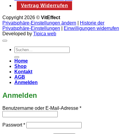
Vertrag Widerrufen
Copyright 2026 ©
VitEffect
Privatsphäre-Einstellungen ändern
|
Historie der
Privatsphäre-Einstellungen
|
Einwilligungen widerrufen
Developed by
Tipica web
Suchen
nach:
Home
Shop
Kontakt
AGB
Anmelden
Anmelden
Erforderlich
Benutzername oder E-Mail-Adresse
*
Erforderlich
Passwort
*