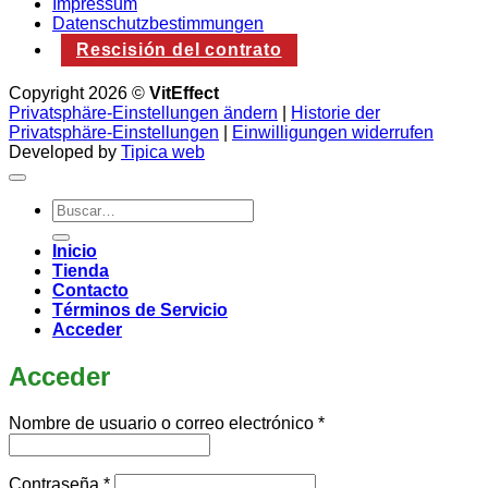
Impressum
Datenschutzbestimmungen
Rescisión del contrato
Copyright 2026 ©
VitEffect
Privatsphäre-Einstellungen ändern
|
Historie der
Privatsphäre-Einstellungen
|
Einwilligungen widerrufen
Developed by
Tipica web
Buscar
por:
Inicio
Tienda
Contacto
Términos de Servicio
Acceder
Acceder
Obligatorio
Nombre de usuario o correo electrónico
*
Obligatorio
Contraseña
*