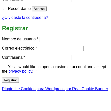
Recuérdame
Acceso
¿Olvidaste la contraseña?
Registrar
Obligatorio
Nombre de usuario
*
Obligatorio
Correo electrónico
*
Obligatorio
Contraseña
*
Yes, I would like to open a customer account and accept
Required
the
privacy policy
.
*
Registrar
Plugin the Cookies para Wordpress por Real Cookie Banner