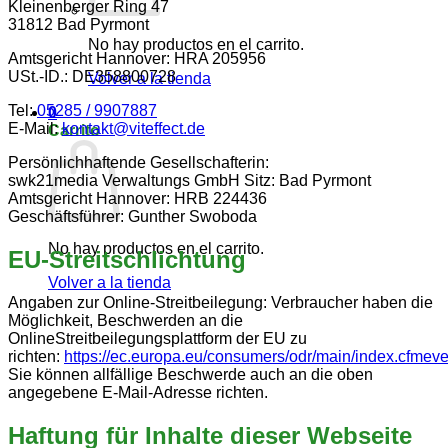
Kleinenberger Ring 47
31812 Bad Pyrmont
No hay productos en el carrito.
Amtsgericht Hannover: HRA 205956
USt.-ID.: DE358800728
Volver a la tienda
Tel:
05285 / 9907887
0
E-Mail:
kontakt@viteffect.de
Carrito
Persönlichhaftende Gesellschafterin:
swk21media Verwaltungs GmbH Sitz: Bad Pyrmont
Amtsgericht Hannover: HRB 224436
Geschäftsführer: Gunther Swoboda
No hay productos en el carrito.
EU-Streitschlichtung
Volver a la tienda
Angaben zur Online-Streitbeilegung: Verbraucher haben die
Möglichkeit, Beschwerden an die
OnlineStreitbeilegungsplattform der EU zu
richten:
https://ec.europa.eu/consumers/odr/main/index.cfm
Sie können allfällige Beschwerde auch an die oben
angegebene E-Mail-Adresse richten.
Haftung für Inhalte dieser Webseite