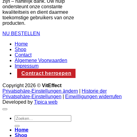
zijn – hartelijk dank. Uw hulp
ondersteunt onze constante
kwaliteitseis en dient daarmee
toekomstige gebruikers van onze
producten.
NU BESTELLEN
Home
Shop
Contact
Algemene Voorwaarden
Impressum
Contract herroepen
Copyright 2026 ©
VitEffect
Privatsphäre-Einstellungen ändern
|
Historie der
Privatsphäre-Einstellungen
|
Einwilligungen widerrufen
Developed by
Tipica web
Zoeken
naar:
Home
Shop