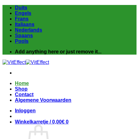
Ga
Duits
naar
Engels
inhoud
Frans
Italiaans
Nederlands
Spaans
Pools
Add anything here or just remove it...
Home
Shop
Contact
Algemene Voorwaarden
Inloggen
Winkelkarretje /
0,00
€
0