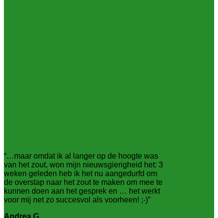
“…maar omdat ik al langer op de hoogte was
van het zout, won mijn nieuwsgierigheid het: 3
weken geleden heb ik het nu aangedurfd om
de overstap naar het zout te maken om mee te
kunnen doen aan het gesprek en … het werkt
voor mij net zo succesvol als voorheen! ;-)”
Andrea G.