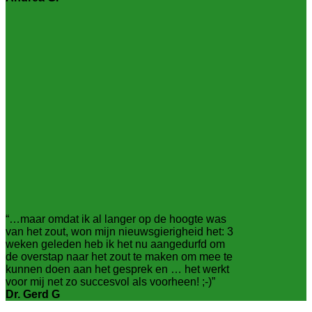
“…maar omdat ik al langer op de hoogte was
van het zout, won mijn nieuwsgierigheid het: 3
weken geleden heb ik het nu aangedurfd om
de overstap naar het zout te maken om mee te
kunnen doen aan het gesprek en … het werkt
voor mij net zo succesvol als voorheen! ;-)”
Dr. Gerd G