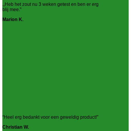
,,Heb het zout nu 3 weken getest en ben er erg
blij mee.”
Marion K.
“Heel erg bedankt voor een geweldig product!”
Christian W.