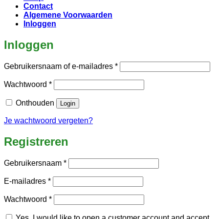
Contact
Algemene Voorwaarden
Inloggen
Inloggen
Vereist
Gebruikersnaam of e-mailadres
*
Vereist
Wachtwoord
*
Onthouden
Login
Je wachtwoord vergeten?
Registreren
Vereist
Gebruikersnaam
*
Vereist
E-mailadres
*
Vereist
Wachtwoord
*
Yes, I would like to open a customer account and accept