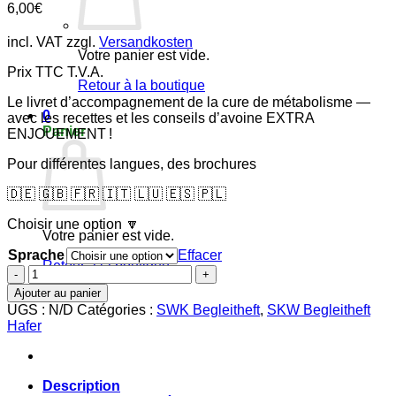
6,00
€
incl. VAT
zzgl.
Versandkosten
Votre panier est vide.
Prix ​​TTC T.V.A.
Retour à la boutique
Le livret d’accompagnement de la cure de métabolisme —
0
avec les recettes et les conseils d’avoine EXTRA
Panier
ENJOUEMENT !
Pour différentes langues, des brochures
🇩🇪 🇬🇧 🇫🇷 🇮🇹 🇱🇺 🇪🇸 🇵🇱
Choisir une option 🔽
Votre panier est vide.
Sprache
Effacer
Retour à la boutique
quantité
de
Ajouter au panier
Livret
UGS :
N/D
Catégories :
SWK Begleitheft
,
SKW Begleitheft
complémentaire
Hafer
–
Guérison
métabolique
Description