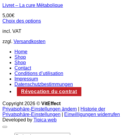
Livret – La cure Métabolique
5,00
€
Choix des options
Ce
incl. VAT
produit
a
zzgl.
Versandkosten
plusieurs
variations.
Home
Les
Shop
options
Shop
peuvent
Contact
être
Conditions d’utilisation
choisies
Impressum
sur
Datenschutzbestimmungen
la
page
Révocation du contrat
du
produit
Copyright 2026 ©
VitEffect
Privatsphäre-Einstellungen ändern
|
Historie der
Privatsphäre-Einstellungen
|
Einwilligungen widerrufen
Developed by
Tipica web